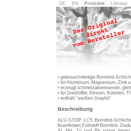
DE
EN
Produkte
Literatur
• gebrauchsfertige Bornitrid-Schlic
• für Aluminium, Magnesium, Zink u
• erzeugt schmelzabweisende, glei
• für Gießlöffel, Rinnen, Kokillen
• enthält "weißen Graphit"
Beschreibung
ALU-STOP LC5 Bornitrid-Schlichte
feuerfesten Füllstoff Bornitrid. D
Al, Mg, Zn und Pb sowie deren L