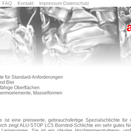
FAQ
Kontakt
Impressum∙Datenschutz
hte für Standard-Anforderungen
nd Blei
tfähige Oberflächen
, Thermoelemente, Masselformen
 ist eine preiswerte, gebrauchsfertige Spezialschlichte für
adurch zeigt ALU-STOP LC5 Bornitrid-Schlichte ein sehr gutes
egierungen. Sie ist ein ideales Hochtemperaturtrenn- und 