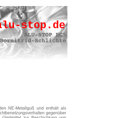
alu-stop.de
 den NE-Metallguß und enthält als
 Nichtbenetzungsverhalten gegenüber
Gleitmittel zur Beschichtung von