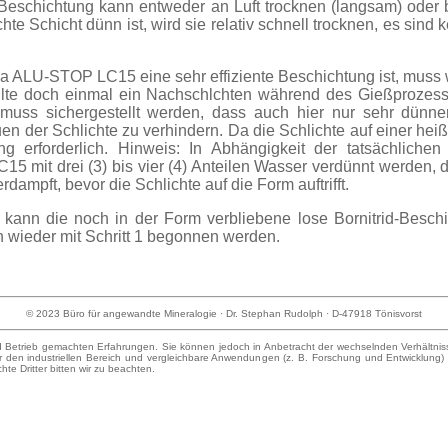
 Beschichtung kann entweder an Luft trocknen (langsam) ode
e Schicht dünn ist, wird sie relativ schnell trocknen, es sind
a ALU-STOP LC15 eine sehr effiziente Beschichtung ist, muss
llte doch einmal ein Nachschlchten während des Gießprozesses 
 muss sichergestellt werden, dass auch hier nur sehr dünnen
n der Schlichte zu verhindern. Da die Schlichte auf einer heiße
ng erforderlich. Hinweis: In Abhängigkeit der tatsächliche
 mit drei (3) bis vier (4) Anteilen Wasser verdünnt werden,
dampft, bevor die Schlichte auf die Form auftrifft.
 kann die noch in der Form verbliebene lose Bornitrid-Besc
 wieder mit Schritt 1 begonnen werden.
© 2023 Büro für angewandte Mineralogie · Dr. Stephan Rudolph · D-47918 Tönisvorst
etrieb gemachten Erfahrungen. Sie können jedoch in Anbetracht der wechselnden Verhältnisse
ür den industriellen Bereich und vergleichbare Anwendungen (z. B. Forschung und Entwicklung)
te Dritter bitten wir zu beachten.