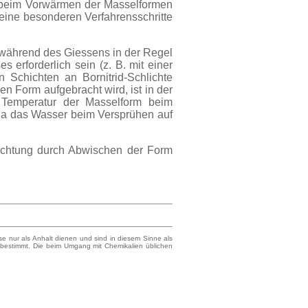
r beim Vorwärmen der Masselformen
 keine besonderen Verfahrensschritte
 während des Giessens in der Regel
erforderlich sein (z. B. mit einer
 Schichten an Bornitrid-Schlichte
n Form aufgebracht wird, ist in der
n Temperatur der Masselform beim
 da das Wasser beim Versprühen auf
hichtung durch Abwischen der Form
 nur als Anhalt dienen und sind in diesem Sinne als
 bestimmt. Die beim Umgang mit Chemikalien üblichen