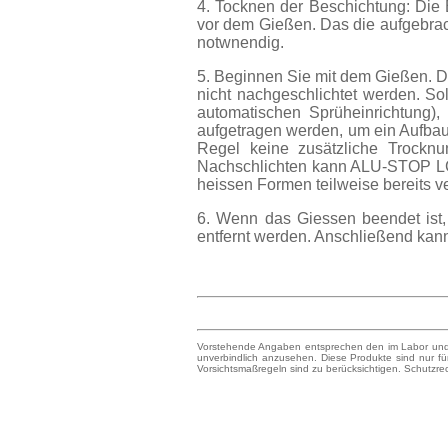
4. Tocknen der Beschichtung: Die
vor dem Gießen. Das die aufgebracht
notwnendig.
5. Beginnen Sie mit dem Gießen. D
nicht nachgeschlichtet werden. So
automatischen Sprüheinrichtung),
aufgetragen werden, um ein Aufbaue
Regel keine zusätzliche Trocknu
Nachschlichten kann ALU-STOP LC15
heissen Formen teilweise bereits ver
6. Wenn das Giessen beendet ist,
entfernt werden. Anschließend kann
Vorstehende Angaben entsprechen den im Labor und B
unverbindlich anzusehen. Diese Produkte sind nur f
Vorsichtsmaßregeln sind zu berücksichtigen. Schutzrech